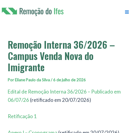
Ir
para
M
o
conteúdo
M
Remoção Interna 36/2026 –
Campus Venda Nova do
Imigrante
Por
Eliane Paulo da Silva
/
6 de julho de 2026
Edital de Remoção Interna 36/2026 – Publicado em
06/07/26
(retificado em 20/07/2026)
Retificação 1
Anexo I – Cronograma
(retificado em 20/07/2026)