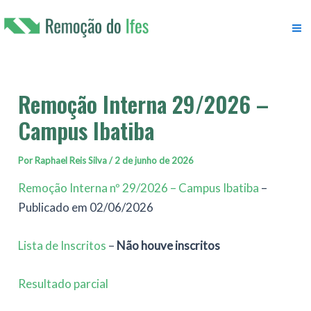
Ir
para
M
o
conteúdo
M
Remoção Interna 29/2026 –
Campus Ibatiba
Por
Raphael Reis Silva
/
2 de junho de 2026
Remoção Interna nº 29/2026 – Campus Ibatiba
–
Publicado em 02/06/2026
Lista de Inscritos
–
Não houve inscritos
Resultado parcial